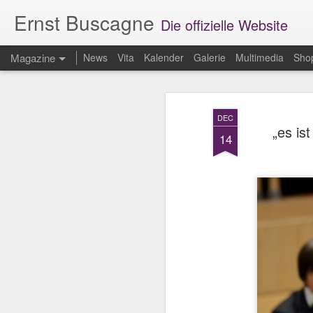
Ernst Buscagne
Die offizielle Website
Magazine
News
Vita
Kalender
Galerie
Multimedia
Sho
DEC
„es is
14