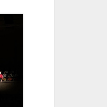
Joseph Haydn Die
JUN
26
Jahreszeiten. 27. und
29. Juni im
Grossmünster Zürich
Joseph Haydn
Die Jahreszeiten
Collegium Vocale Grossmünster
La Chapelle Ancienne | Orchester
mit historischen Instrumenten
Ernst Buscagne als Bass