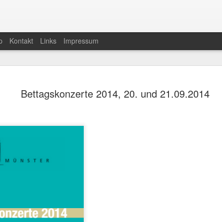
p
Kontakt
Links
Impressum
Messe in h-Moll von J.S
MAY
Bettagskonzerte 2014, 20. und 21.09.2014
20
24.05.26 in Meilen, 25.0
Wollishofen
Messe in h-Moll von J.S. Bach
Sonntag 24. Mai 2026, 17 Uhr
Ref. Kirche Meilen
&
Montag 25. Mai 2026