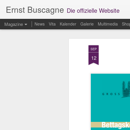
Ernst Buscagne
Die offizielle Website
Magazine
News
Vita
Kalender
Galerie
Multimedia
Sho
SEP
12