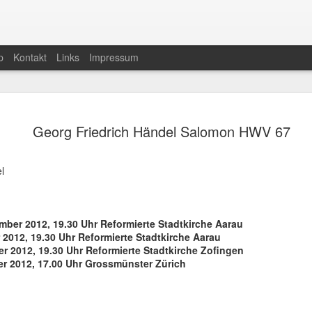
p
Kontakt
Links
Impressum
Messe in h-Moll von J.S
MAY
Georg Friedrich Händel Salomon HWV 67
20
24.05.26 in Meilen, 25.0
Wollishofen
l
Messe in h-Moll von J.S. Bach
Sonntag 24. Mai 2026, 17 Uhr
ber 2012, 19.30 Uhr Reformierte Stadtkirche Aarau
Ref. Kirche Meilen
 2012, 19.30 Uhr Reformierte Stadtkirche Aarau
 2012, 19.30 Uhr Reformierte Stadtkirche Zofingen
&
r 2012, 17.00 Uhr Grossmünster Zürich
Montag 25. Mai 2026