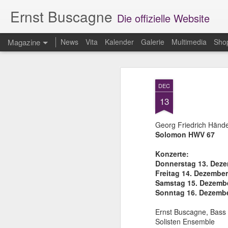
Ernst Buscagne
Die offizielle Website
Magazine
News
Vita
Kalender
Galerie
Multimedia
Sho
DEC
13
Georg Friedrich Hände
Solomon HWV 67
Konzerte:
Donnerstag 13. Dezem
Freitag 14. Dezember
Samstag 15. Dezember
Sonntag 16. Dezembe
Ernst Buscagne, Bass
Solisten Ensemble