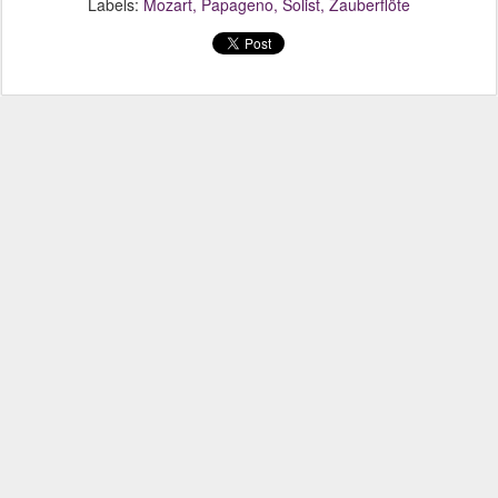
Labels:
Mozart
Papageno
Solist
Zauberflöte